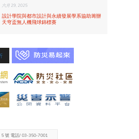
六月 29, 2025
五月 02,
設計學院與都市設計與永續發展學系協助籌辦
「救援
天穹盃無人機飛球錦標賽
中獎名
電話/ 03-350-7001